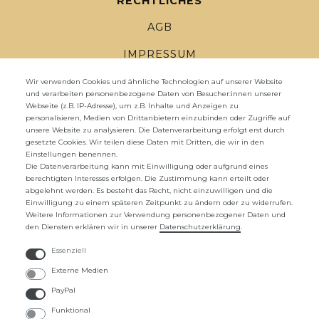
RECHTLICHES
AGB
IMPRESSUM
DATENSCHUTZ
Wir verwenden Cookies und ähnliche Technologien auf unserer Website
und verarbeiten personenbezogene Daten von Besucher:innen unserer
Webseite (z.B. IP-Adresse), um z.B. Inhalte und Anzeigen zu
WIDERRUFSRECHT
personalisieren, Medien von Drittanbietern einzubinden oder Zugriffe auf
unsere Website zu analysieren. Die Datenverarbeitung erfolgt erst durch
WIDERRUFS­FORMULAR
gesetzte Cookies. Wir teilen diese Daten mit Dritten, die wir in den
Einstellungen benennen.
ZAHLUNG UND VERSAND
Die Datenverarbeitung kann mit Einwilligung oder aufgrund eines
berechtigten Interesses erfolgen. Die Zustimmung kann erteilt oder
abgelehnt werden. Es besteht das Recht, nicht einzuwilligen und die
UNTERNEHMEN
Einwilligung zu einem späteren Zeitpunkt zu ändern oder zu widerrufen.
Weitere Informationen zur Verwendung personenbezogener Daten und
ÜBER UNS
den Diensten erklären wir in unserer
Daten­schutz­erklärung
.
KONTAKTFORMULAR
Essenziell
Externe Medien
FAQ
PayPal
Funktional
ZAHLUNGSARTEN