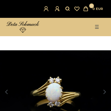
0
0 EUR
☰