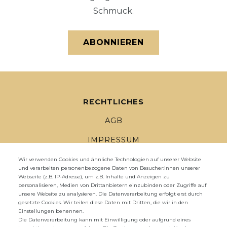
Schmuck.
ABONNIEREN
RECHTLICHES
AGB
IMPRESSUM
DATENSCHUTZ
Wir verwenden Cookies und ähnliche Technologien auf unserer Website
und verarbeiten personenbezogene Daten von Besucher:innen unserer
Webseite (z.B. IP-Adresse), um z.B. Inhalte und Anzeigen zu
WIDERRUFSRECHT
personalisieren, Medien von Drittanbietern einzubinden oder Zugriffe auf
unsere Website zu analysieren. Die Datenverarbeitung erfolgt erst durch
WIDERRUFS­FORMULAR
gesetzte Cookies. Wir teilen diese Daten mit Dritten, die wir in den
Einstellungen benennen.
ZAHLUNG UND VERSAND
Die Datenverarbeitung kann mit Einwilligung oder aufgrund eines