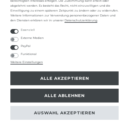
berechtigten Interesses erfolgen. Die Zustimmung kann erteilt oder
abgelehnt werden. Es besteht das Recht, nicht einzuwilligen und die
UNTERNEHMEN
Einwilligung zu einem späteren Zeitpunkt zu ändern oder zu widerrufen.
Weitere Informationen zur Verwendung personenbezogener Daten und
ÜBER UNS
den Diensten erklären wir in unserer
Daten­schutz­erklärung
.
KONTAKTFORMULAR
Essenziell
Externe Medien
FAQ
PayPal
Funktional
ZAHLUNGSARTEN
Weitere Einstellungen
ALLE AKZEPTIEREN
SICHER EINKAUFEN
ALLE ABLEHNEN
Instagram
Facebook
Pinterest
AUSWAHL AKZEPTIEREN
© Copyright 2026 Deta Schmuck by
digi-lime
| Alle Rechte vorbehalten.