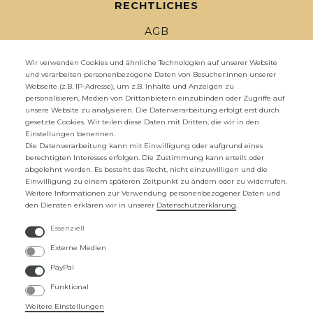
RECHTLICHES
AGB
IMPRESSUM
Wir verwenden Cookies und ähnliche Technologien auf unserer Website
und verarbeiten personenbezogene Daten von Besucher:innen unserer
DATENSCHUTZ
Webseite (z.B. IP-Adresse), um z.B. Inhalte und Anzeigen zu
personalisieren, Medien von Drittanbietern einzubinden oder Zugriffe auf
WIDERRUFSRECHT
unsere Website zu analysieren. Die Datenverarbeitung erfolgt erst durch
gesetzte Cookies. Wir teilen diese Daten mit Dritten, die wir in den
Einstellungen benennen.
WIDERRUFS­FORMULAR
Die Datenverarbeitung kann mit Einwilligung oder aufgrund eines
berechtigten Interesses erfolgen. Die Zustimmung kann erteilt oder
ZAHLUNG UND VERSAND
abgelehnt werden. Es besteht das Recht, nicht einzuwilligen und die
Einwilligung zu einem späteren Zeitpunkt zu ändern oder zu widerrufen.
Weitere Informationen zur Verwendung personenbezogener Daten und
UNTERNEHMEN
den Diensten erklären wir in unserer
Daten­schutz­erklärung
.
ÜBER UNS
Essenziell
Externe Medien
KONTAKTFORMULAR
PayPal
FAQ
Funktional
Weitere Einstellungen