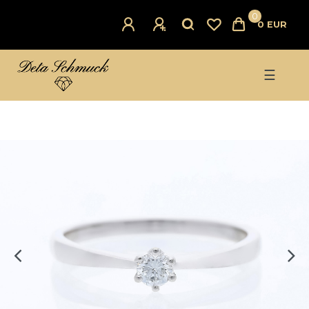
0
0 EUR
☰