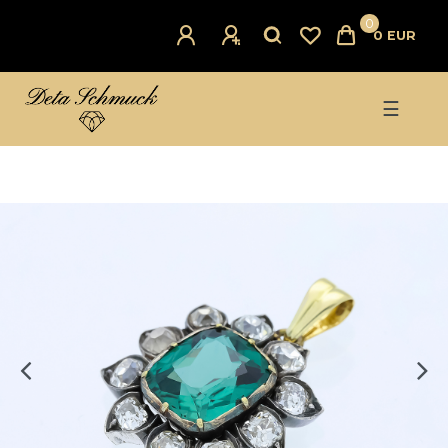
0
0 EUR
☰