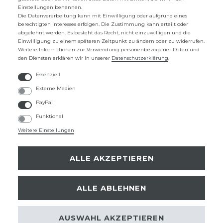
Einstellungen benennen.
ZAHLUNG UND VERSAND
Die Datenverarbeitung kann mit Einwilligung oder aufgrund eines
berechtigten Interesses erfolgen. Die Zustimmung kann erteilt oder
abgelehnt werden. Es besteht das Recht, nicht einzuwilligen und die
UNTERNEHMEN
Einwilligung zu einem späteren Zeitpunkt zu ändern oder zu widerrufen.
Weitere Informationen zur Verwendung personenbezogener Daten und
ÜBER UNS
den Diensten erklären wir in unserer
Daten­schutz­erklärung
.
KONTAKTFORMULAR
Essenziell
Externe Medien
FAQ
PayPal
Funktional
ZAHLUNGSARTEN
Weitere Einstellungen
ALLE AKZEPTIEREN
SICHER EINKAUFEN
ALLE ABLEHNEN
Instagram
Facebook
Pinterest
AUSWAHL AKZEPTIEREN