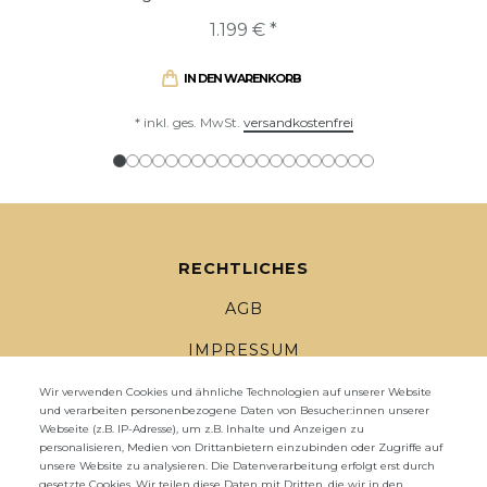
1.199 € *
IN DEN WARENKORB
*
inkl. ges. MwSt.
versandkostenfrei
RECHTLICHES
AGB
IMPRESSUM
DATENSCHUTZ
Wir verwenden Cookies und ähnliche Technologien auf unserer Website
und verarbeiten personenbezogene Daten von Besucher:innen unserer
Webseite (z.B. IP-Adresse), um z.B. Inhalte und Anzeigen zu
WIDERRUFSRECHT
personalisieren, Medien von Drittanbietern einzubinden oder Zugriffe auf
unsere Website zu analysieren. Die Datenverarbeitung erfolgt erst durch
WIDERRUFS­FORMULAR
gesetzte Cookies. Wir teilen diese Daten mit Dritten, die wir in den