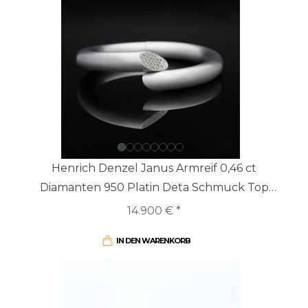
Henrich Denzel Janus Armreif 0,46 ct
Diamanten 950 Platin Deta Schmuck Top
Preis
14.900 € *
IN DEN WARENKORB