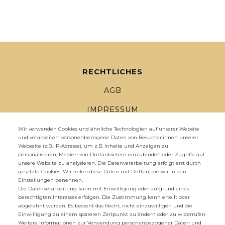
RECHTLICHES
AGB
IMPRESSUM
DATENSCHUTZ
Wir verwenden Cookies und ähnliche Technologien auf unserer Website
und verarbeiten personenbezogene Daten von Besucher:innen unserer
Webseite (z.B. IP-Adresse), um z.B. Inhalte und Anzeigen zu
WIDERRUFSRECHT
personalisieren, Medien von Drittanbietern einzubinden oder Zugriffe auf
unsere Website zu analysieren. Die Datenverarbeitung erfolgt erst durch
WIDERRUFS­FORMULAR
gesetzte Cookies. Wir teilen diese Daten mit Dritten, die wir in den
Einstellungen benennen.
ZAHLUNG UND VERSAND
Die Datenverarbeitung kann mit Einwilligung oder aufgrund eines
berechtigten Interesses erfolgen. Die Zustimmung kann erteilt oder
abgelehnt werden. Es besteht das Recht, nicht einzuwilligen und die
UNTERNEHMEN
Einwilligung zu einem späteren Zeitpunkt zu ändern oder zu widerrufen.
Weitere Informationen zur Verwendung personenbezogener Daten und