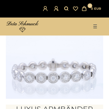
0
0 EUR
☰