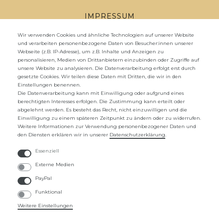
IMPRESSUM
DATENSCHUTZ
Wir verwenden Cookies und ähnliche Technologien auf unserer Website
und verarbeiten personenbezogene Daten von Besucher:innen unserer
Webseite (z.B. IP-Adresse), um z.B. Inhalte und Anzeigen zu
WIDERRUFSRECHT
personalisieren, Medien von Drittanbietern einzubinden oder Zugriffe auf
unsere Website zu analysieren. Die Datenverarbeitung erfolgt erst durch
WIDERRUFS­FORMULAR
gesetzte Cookies. Wir teilen diese Daten mit Dritten, die wir in den
Einstellungen benennen.
ZAHLUNG UND VERSAND
Die Datenverarbeitung kann mit Einwilligung oder aufgrund eines
berechtigten Interesses erfolgen. Die Zustimmung kann erteilt oder
abgelehnt werden. Es besteht das Recht, nicht einzuwilligen und die
UNTERNEHMEN
Einwilligung zu einem späteren Zeitpunkt zu ändern oder zu widerrufen.
Weitere Informationen zur Verwendung personenbezogener Daten und
ÜBER UNS
den Diensten erklären wir in unserer
Daten­schutz­erklärung
.
KONTAKTFORMULAR
Essenziell
Externe Medien
FAQ
PayPal
Funktional
ZAHLUNGSARTEN
Weitere Einstellungen