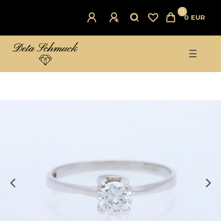
0
0 EUR
☰