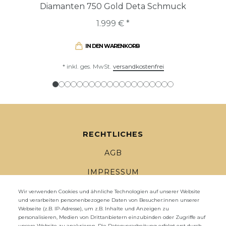
Diamanten 750 Gold Deta Schmuck
1.999 € *
IN DEN WARENKORB
*
inkl. ges. MwSt.
versandkostenfrei
RECHTLICHES
AGB
IMPRESSUM
DATENSCHUTZ
Wir verwenden Cookies und ähnliche Technologien auf unserer Website
und verarbeiten personenbezogene Daten von Besucher:innen unserer
Webseite (z.B. IP-Adresse), um z.B. Inhalte und Anzeigen zu
WIDERRUFSRECHT
personalisieren, Medien von Drittanbietern einzubinden oder Zugriffe auf
unsere Website zu analysieren. Die Datenverarbeitung erfolgt erst durch