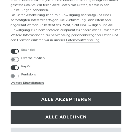
WIDERRUFS­FORMULAR
gesetzte Cookies. Wir teilen diese Daten mit Dritten, die wir in den
Einstellungen benennen.
ZAHLUNG UND VERSAND
Die Datenverarbeitung kann mit Einwilligung oder aufgrund eines
berechtigten Interesses erfolgen. Die Zustimmung kann erteilt oder
abgelehnt werden. Es besteht das Recht, nicht einzuwilligen und die
UNTERNEHMEN
Einwilligung zu einem späteren Zeitpunkt zu ändern oder zu widerrufen.
Weitere Informationen zur Verwendung personenbezogener Daten und
ÜBER UNS
den Diensten erklären wir in unserer
Daten­schutz­erklärung
.
KONTAKTFORMULAR
Essenziell
Externe Medien
FAQ
PayPal
Funktional
ZAHLUNGSARTEN
Weitere Einstellungen
ALLE AKZEPTIEREN
SICHER EINKAUFEN
ALLE ABLEHNEN
Instagram
Facebook
Pinterest