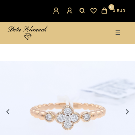
0
0 EUR
☰