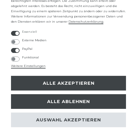
berechtigten Interesses erfolgen. Die Zustimmung kann erteilt oder
abgelehnt werden. Es besteht das Recht, nicht einzuwilligen und die
UNTERNEHMEN
Einwilligung zu einem späteren Zeitpunkt zu ändern oder zu widerrufen.
Weitere Informationen zur Verwendung personenbezogener Daten und
ÜBER UNS
den Diensten erklären wir in unserer
Daten­schutz­erklärung
.
KONTAKTFORMULAR
Essenziell
Externe Medien
FAQ
PayPal
Funktional
ZAHLUNGSARTEN
Weitere Einstellungen
ALLE AKZEPTIEREN
SICHER EINKAUFEN
ALLE ABLEHNEN
Instagram
Facebook
Pinterest
AUSWAHL AKZEPTIEREN
© Copyright 2026 Deta Schmuck by
digi-lime
| Alle Rechte vorbehalten.