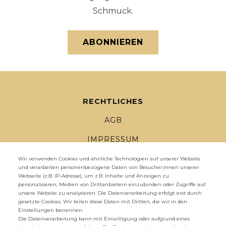
Schmuck.
ABONNIEREN
RECHTLICHES
AGB
IMPRESSUM
DATENSCHUTZ
Wir verwenden Cookies und ähnliche Technologien auf unserer Website
und verarbeiten personenbezogene Daten von Besucher:innen unserer
Webseite (z.B. IP-Adresse), um z.B. Inhalte und Anzeigen zu
WIDERRUFSRECHT
personalisieren, Medien von Drittanbietern einzubinden oder Zugriffe auf
unsere Website zu analysieren. Die Datenverarbeitung erfolgt erst durch
WIDERRUFS­FORMULAR
gesetzte Cookies. Wir teilen diese Daten mit Dritten, die wir in den
Einstellungen benennen.
ZAHLUNG UND VERSAND
Die Datenverarbeitung kann mit Einwilligung oder aufgrund eines