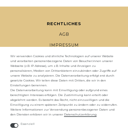
RECHTLICHES
AGB
IMPRESSUM
DATENSCHUTZ
Wir verwenden Cookies und ähnliche Technologien auf unserer Website
und verarbeiten personenbezogene Daten von Besucher:innen unserer
Webseite (z.B. IP-Adresse), um z.B. Inhalte und Anzeigen zu
WIDERRUFSRECHT
personalisieren, Medien von Drittanbietern einzubinden oder Zugriffe auf
unsere Website zu analysieren. Die Datenverarbeitung erfolgt erst durch
WIDERRUFS­FORMULAR
gesetzte Cookies. Wir teilen diese Daten mit Dritten, die wir in den
Einstellungen benennen.
ZAHLUNG UND VERSAND
Die Datenverarbeitung kann mit Einwilligung oder aufgrund eines
berechtigten Interesses erfolgen. Die Zustimmung kann erteilt oder
abgelehnt werden. Es besteht das Recht, nicht einzuwilligen und die
UNTERNEHMEN
Einwilligung zu einem späteren Zeitpunkt zu ändern oder zu widerrufen.
Weitere Informationen zur Verwendung personenbezogener Daten und
ÜBER UNS
den Diensten erklären wir in unserer
Daten­schutz­erklärung
.
KONTAKTFORMULAR
Essenziell