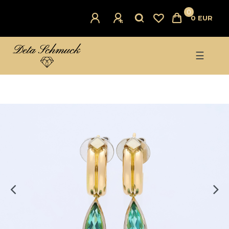
0
0 EUR
☰