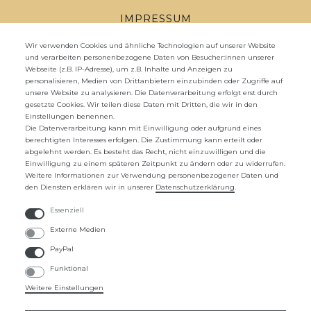
IMPRESSUM
DATENSCHUTZ
Wir verwenden Cookies und ähnliche Technologien auf unserer Website
und verarbeiten personenbezogene Daten von Besucher:innen unserer
Webseite (z.B. IP-Adresse), um z.B. Inhalte und Anzeigen zu
WIDERRUFSRECHT
personalisieren, Medien von Drittanbietern einzubinden oder Zugriffe auf
unsere Website zu analysieren. Die Datenverarbeitung erfolgt erst durch
WIDERRUFS­FORMULAR
gesetzte Cookies. Wir teilen diese Daten mit Dritten, die wir in den
Einstellungen benennen.
ZAHLUNG UND VERSAND
Die Datenverarbeitung kann mit Einwilligung oder aufgrund eines
berechtigten Interesses erfolgen. Die Zustimmung kann erteilt oder
abgelehnt werden. Es besteht das Recht, nicht einzuwilligen und die
UNTERNEHMEN
Einwilligung zu einem späteren Zeitpunkt zu ändern oder zu widerrufen.
Weitere Informationen zur Verwendung personenbezogener Daten und
ÜBER UNS
den Diensten erklären wir in unserer
Daten­schutz­erklärung
.
KONTAKTFORMULAR
Essenziell
Externe Medien
FAQ
PayPal
Funktional
ZAHLUNGSARTEN
Weitere Einstellungen