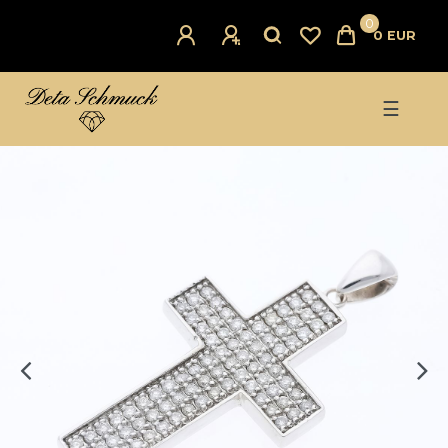
0
0 EUR
☰