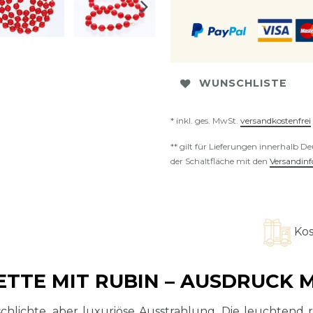
WUNSCHLISTE
* inkl. ges. MwSt.
versandkostenfrei
** gilt für Lieferungen innerhalb D
der Schaltfläche mit den
Versandin
Kostenloser V
ETTE MIT RUBIN – AUSDRUCK
e schlichte, aber luxuriöse Ausstrahlung. Die leuchtend