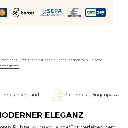
eutschlands, Lieferzeiten für andere Länder entnehmen Sie bitte
formationen
ersand
Kostenlose Ringanpassung
I
 MODERNER ELEGANZ
 roten Rubine, kunstvoll eingefügt, verleihen dem