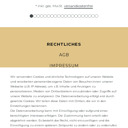
*
inkl. ges. MwSt.
versandkostenfrei
RECHTLICHES
AGB
IMPRESSUM
DATENSCHUTZ
Wir verwenden Cookies und ähnliche Technologien auf unserer Website
und verarbeiten personenbezogene Daten von Besucher:innen unserer
Webseite (z.B. IP-Adresse), um z.B. Inhalte und Anzeigen zu
WIDERRUFSRECHT
personalisieren, Medien von Drittanbietern einzubinden oder Zugriffe auf
unsere Website zu analysieren. Die Datenverarbeitung erfolgt erst durch
WIDERRUFS­FORMULAR
gesetzte Cookies. Wir teilen diese Daten mit Dritten, die wir in den
Einstellungen benennen.
ZAHLUNG UND VERSAND
Die Datenverarbeitung kann mit Einwilligung oder aufgrund eines
berechtigten Interesses erfolgen. Die Zustimmung kann erteilt oder
abgelehnt werden. Es besteht das Recht, nicht einzuwilligen und die
UNTERNEHMEN
Einwilligung zu einem späteren Zeitpunkt zu ändern oder zu widerrufen.