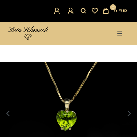
0
0 EUR
☰