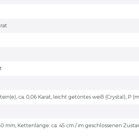
arat
t
n(e), ca. 0,06 Karat, leicht getöntes weiß (Crystal), P (mit
15x30 mm, Kettenlänge: ca. 45 cm / im geschlossenen Zus