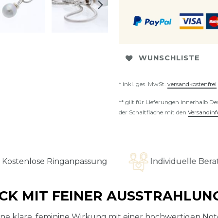
WUNSCHLISTE
* inkl. ges. MwSt.
versandkostenfrei
** gilt für Lieferungen innerhalb D
der Schaltfläche mit den
Versandin
ose Ringanpassung
Individuelle Beratung
K MIT FEINER AUSSTRAHLUN
e klare, feminine Wirkung mit einer hochwertigen Note