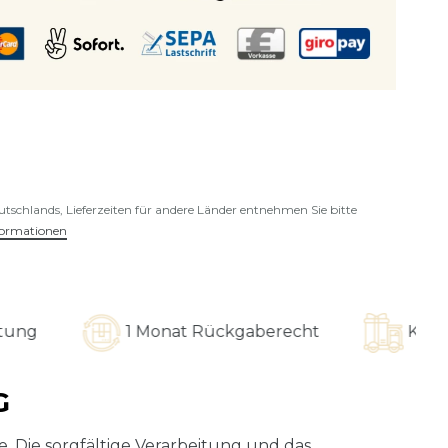
eutschlands, Lieferzeiten für andere Länder entnehmen Sie bitte
formationen
1 Monat Rückgaberecht
Kostenloser V
G
. Die sorgfältige Verarbeitung und das