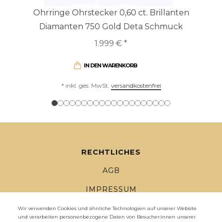
Ohrringe Ohrstecker 0,60 ct. Brillanten
Diamanten 750 Gold Deta Schmuck
1.999 € *
IN DEN WARENKORB
*
inkl. ges. MwSt.
versandkostenfrei
RECHTLICHES
AGB
IMPRESSUM
DATENSCHUTZ
Wir verwenden Cookies und ähnliche Technologien auf unserer Website
und verarbeiten personenbezogene Daten von Besucher:innen unserer