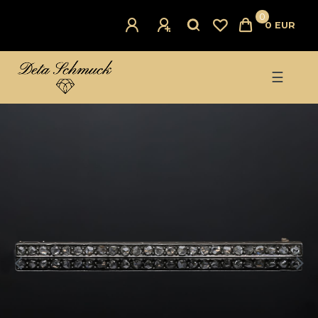
0
0 EUR
☰