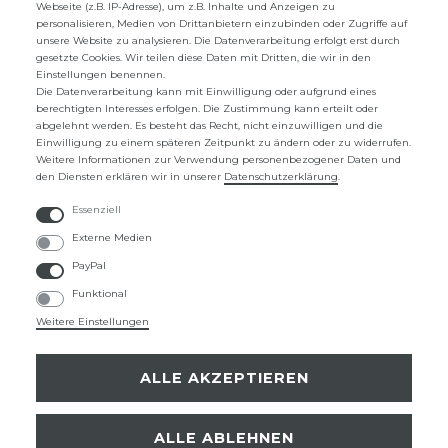
Webseite (z.B. IP-Adresse), um z.B. Inhalte und Anzeigen zu
WIDERRUFSRECHT
personalisieren, Medien von Drittanbietern einzubinden oder Zugriffe auf
unsere Website zu analysieren. Die Datenverarbeitung erfolgt erst durch
WIDERRUFS­FORMULAR
gesetzte Cookies. Wir teilen diese Daten mit Dritten, die wir in den
Einstellungen benennen.
ZAHLUNG UND VERSAND
Die Datenverarbeitung kann mit Einwilligung oder aufgrund eines
berechtigten Interesses erfolgen. Die Zustimmung kann erteilt oder
abgelehnt werden. Es besteht das Recht, nicht einzuwilligen und die
UNTERNEHMEN
Einwilligung zu einem späteren Zeitpunkt zu ändern oder zu widerrufen.
Weitere Informationen zur Verwendung personenbezogener Daten und
ÜBER UNS
den Diensten erklären wir in unserer
Daten­schutz­erklärung
.
KONTAKTFORMULAR
Essenziell
Externe Medien
FAQ
PayPal
Funktional
ZAHLUNGSARTEN
Weitere Einstellungen
ALLE AKZEPTIEREN
SICHER EINKAUFEN
ALLE ABLEHNEN