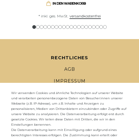
IN DEN WARENKORB
*
inkl. ges. MwSt.
versandkostenfrei
RECHTLICHES
AGB
IMPRESSUM
DATENSCHUTZ
Wir verwenden Cookies und ähnliche Technologien auf unserer Website
und verarbeiten personenbezogene Daten von Besucher:innen unserer
Webseite (z.B. IP-Adresse), um z.B. Inhalte und Anzeigen zu
WIDERRUFSRECHT
personalisieren, Medien von Drittanbietern einzubinden oder Zugriffe auf
unsere Website zu analysieren. Die Datenverarbeitung erfolgt erst durch
WIDERRUFS­FORMULAR
gesetzte Cookies. Wir teilen diese Daten mit Dritten, die wir in den
Einstellungen benennen.
ZAHLUNG UND VERSAND
Die Datenverarbeitung kann mit Einwilligung oder aufgrund eines
berechtigten Interesses erfolgen. Die Zustimmung kann erteilt oder