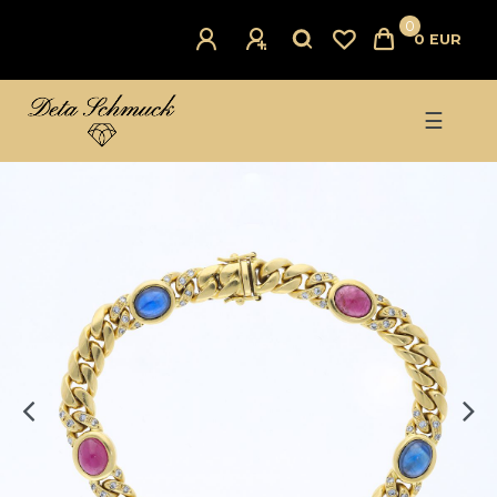
0
0 EUR
☰