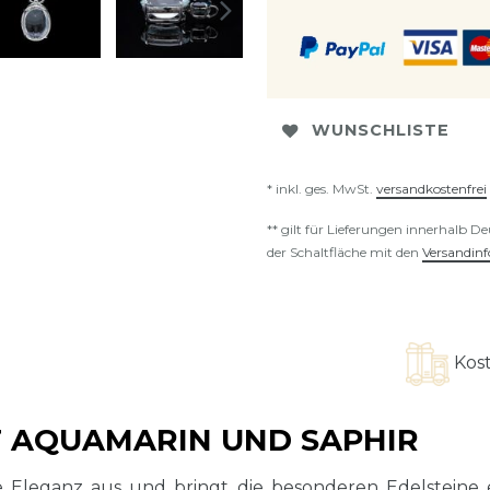
WUNSCHLISTE
* inkl. ges. MwSt.
versandkostenfrei
** gilt für Lieferungen innerhalb D
der Schaltfläche mit den
Versandin
Kostenloser 
 AQUAMARIN UND SAPHIR
e Eleganz aus und bringt die besonderen Edelsteine e