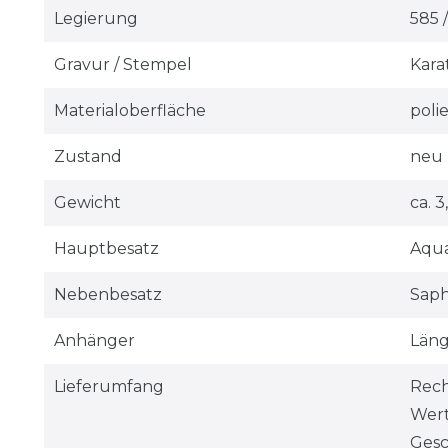
Legierung
585 /
Gravur / Stempel
Kara
Materialoberfläche
polie
Zustand
neu
Gewicht
ca. 
Hauptbesatz
Aquam
Nebenbesatz
Saphi
Anhänger
Läng
Lieferumfang
Rec
Wer
Gesc