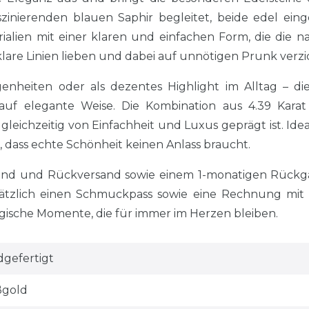
szinierenden blauen Saphir begleitet, beide edel ein
ialien mit einer klaren und einfachen Form, die die na
klare Linien lieben und dabei auf unnötigen Prunk verzi
egenheiten oder als dezentes Highlight im Alltag – di
rs auf elegante Weise. Die Kombination aus 4.39 Kara
gleichzeitig von Einfachheit und Luxus geprägt ist. Id
, dass echte Schönheit keinen Anlass braucht.
sand und Rückversand sowie einem 1-monatigen Rückgab
tzlich einen Schmuckpass sowie eine Rechnung mit si
sche Momente, die für immer im Herzen bleiben.
gefertigt
ßgold