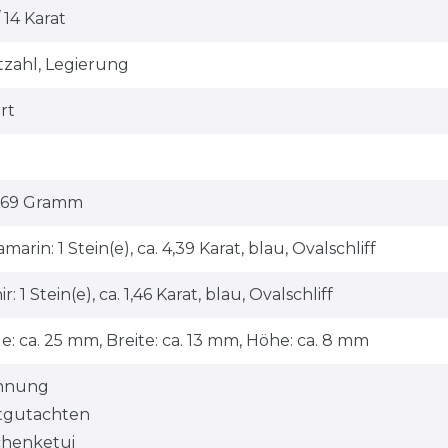
 14 Karat
tzahl, Legierung
rt
3,69 Gramm
arin: 1 Stein(e), ca. 4,39 Karat, blau, Ovalschliff
r: 1 Stein(e), ca. 1,46 Karat, blau, Ovalschliff
e: ca. 25 mm, Breite: ca. 13 mm, Höhe: ca. 8 mm
hnung
tgutachten
henketui