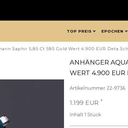
TOP PREIS
EPOCHEN
rin Saphir 5,85 Ct 585 Gold Wert 4.900 EUR Deta Sc
ANHÄNGER AQUAM
WERT 4.900 EUR
Artikelnummer
22-9736
*
1.199 EUR
Inhalt
1
Stück