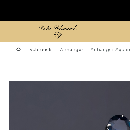
Schmuck
Anhänger
Anhänger Aquama